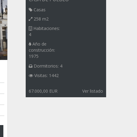
Casas
258 m2
Habitaciones:
4
Año de
construcción:
1975
Dormitorios: 4
Visitas: 1442
67.000,00 EUR
Ver listado
o