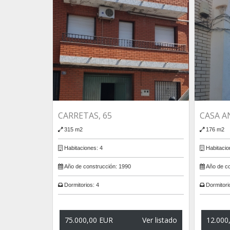
CARRETAS, 65
CASA A
315 m2
176 m2
Habitaciones:
4
Habitacio
Año de construcción:
1990
Año de co
Dormitorios:
4
Dormitori
75.000,00 EUR
Ver listado
12.000