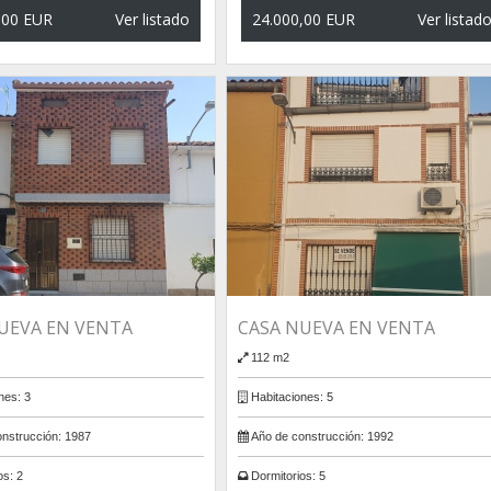
,00 EUR
Ver listado
24.000,00 EUR
Ver listad
UEVA EN VENTA
CASA NUEVA EN VENTA
112 m2
nes:
3
Habitaciones:
5
nstrucción:
1987
Año de construcción:
1992
os:
2
Dormitorios:
5