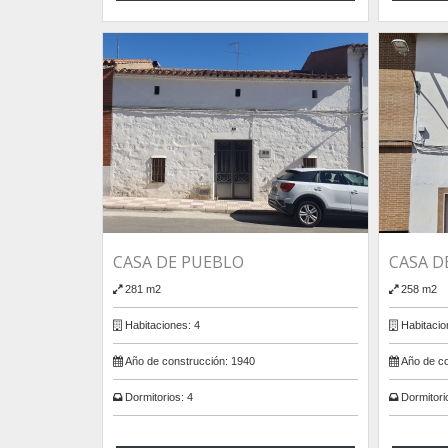
CASA DE PUEBLO
CASA D
281 m2
258 m2
Habitaciones:
4
Habitacio
Año de construcción:
1940
Año de co
Dormitorios:
4
Dormitori