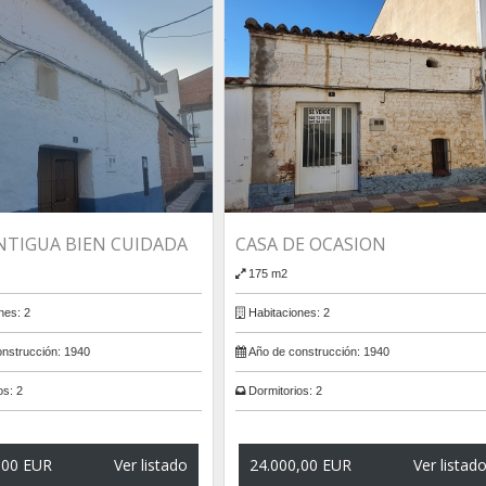
NTIGUA BIEN CUIDADA
CASA DE OCASION
175 m2
nes:
2
Habitaciones:
2
nstrucción:
1940
Año de construcción:
1940
os:
2
Dormitorios:
2
,00 EUR
Ver listado
24.000,00 EUR
Ver listad