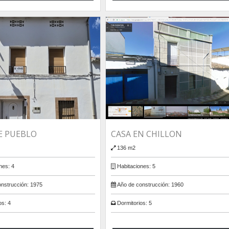
E PUEBLO
CASA EN CHILLON
136 m2
nes:
4
Habitaciones:
5
nstrucción:
1975
Año de construcción:
1960
os:
4
Dormitorios:
5