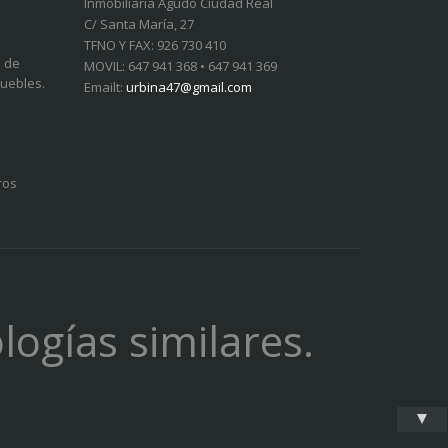
Inmobiliaria Agudo Ciudad Real
C/ Santa María, 27
TFNO Y FAX: 926 730 410
a de
MOVIL: 647 941 368 • 647 941 369
muebles.
Emailt:
urbina47@gmail.com
ros
logías similares.