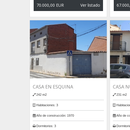
70.000,00 EUR
Ver listado
67.000
CASA EN ESQUINA
CASA N
242 m2
231 m2
Habitaciones:
3
Habitacio
Año de construcción:
1970
Año de co
Dormitorios:
3
Dormitori