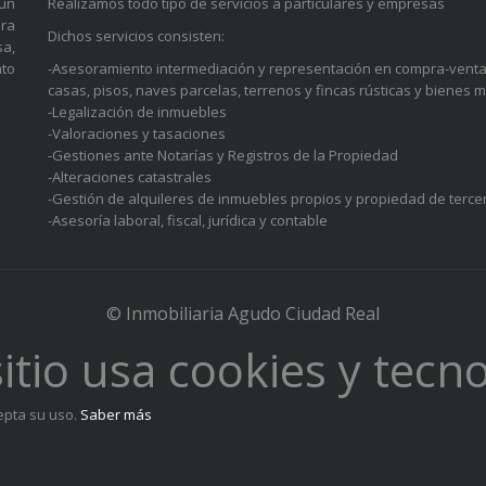
 un
Realizamos todo tipo de servicios a particulares y empresas
pra
Dichos servicios consisten:
sa,
nto
-Asesoramiento intermediación y representación en compra-vent
casas, pisos, naves parcelas, terrenos y fincas rústicas y bienes 
-Legalización de inmuebles
-Valoraciones y tasaciones
-Gestiones ante Notarías y Registros de la Propiedad
-Alteraciones catastrales
-Gestión de alquileres de inmuebles propios y propiedad de terce
-Asesoría laboral, fiscal, jurídica y contable
© Inmobiliaria Agudo Ciudad Real
sitio usa cookies y tecno
epta su uso.
Saber más