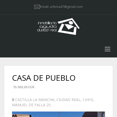
Email:
urbina47@gmail.com
CASA DE PUEBLO
70.000,00
EUR
CASTILLA LA MANCHA
,
CIUDAD REAL
,
13410
,
MANUEL DE FALLA 25
.