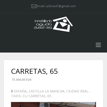
Email:
urbina47@gmail.com
CARRETAS, 65
75.000,00
EUR
ESPAÑA
,
CASTILLA LA MANCHA
,
CIUDAD REAL
,
13410
,
CL/ CARRETAS, 65
.