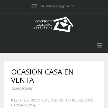
Email:
urbina47@gmail.com
OCASION CASA EN
VENTA
23.000,00
EUR
España
,
CIUDAD REAL
,
AGUDO
,
13410
,
FEDERICO
GARCIA LORCA, 11
.