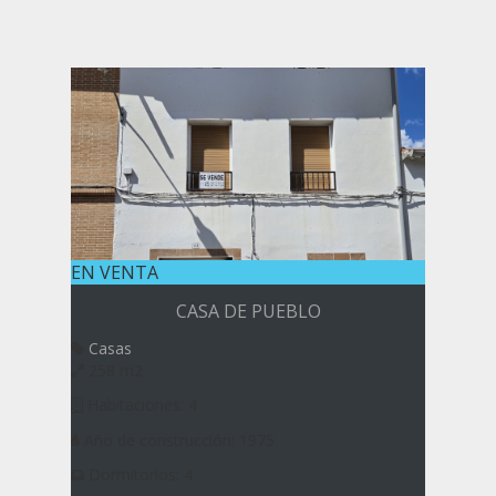
EN VENTA
CASA DE PUEBLO
Casas
258 m2
Habitaciones: 4
Año de construcción: 1975
Dormitorios: 4